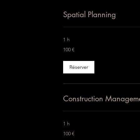
Spatial Planning
1 h
100
100 €
euros
Réserver
Construction Managem
1 h
100
100 €
euros