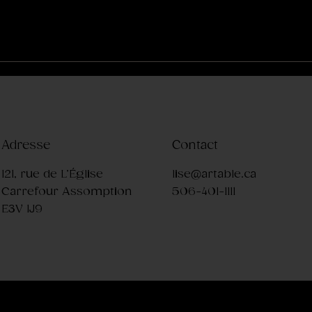
Adresse
Contact
121, rue de L’Église
lise@artable.ca
Carrefour Assomption
506-401-1111
E3V 1J9
© 2026 Artable | Propulsé par
ah! Communications